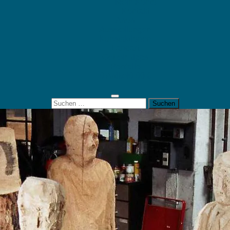
Mein Konto
Kontakt
Artort
Ausstellungen
Kunstaktionen
Landart
Geheimtipps
Portfolio
0 Artikel
0,00 €
Suchen
nach: