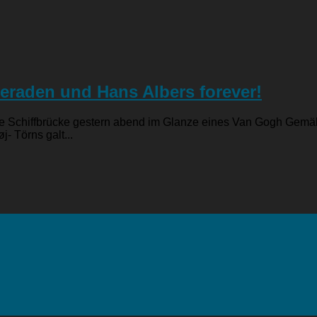
meraden und Hans Albers forever!
ß die Schiffbrücke gestern abend im Glanze eines Van Gogh Gem
- Törns galt...