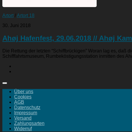
Artort
/
Artort 18
30. Juni 2018
Ahøj Hafenfest, 29.06.2018 // Ahøj Ka
Die Rettung der letzten “Schiffbrückigen” Woran lag es, da
Schifffahrtsmuseum, Rumbeköstigungsstation inmitten des Ahøj
Über uns
Cookies
AGB
Datenschutz
Impressum
Versand
Zahlungsarten
Widerruf