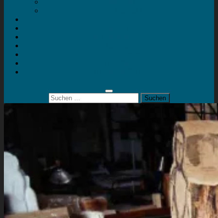
Mein Konto
Kontakt
Artort
Ausstellungen
Kunstaktionen
Landart
Geheimtipps
Portfolio
0 Artikel
0,00 €
Suchen
nach: