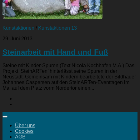
Kunstaktionen
/
Kunstaktionen 13
29. Juni 2013
Steinarbeit mit Hand und Fuß
Steine mit Kinder-Spuren (Text Nicola Kochhafen M.A.) Das
Projekt ‚SteinARTen’ hinterlässt seine Spuren in der
Neustadt. Gemeinsam mit Kindern bearbeitete der Bildhauer
Johannes Caspersen auf den SteinARTen-Eventtagen im
Mai auf dem Platz vorm Nordertor einen...
Über uns
Cookies
AGB