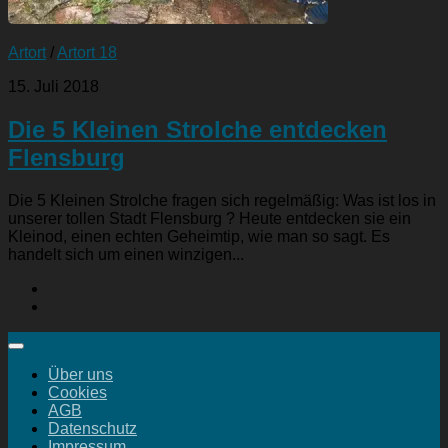
Artort
/
Artort 18
15. Juli 2018
Die 5 Kleinen Strolche entdecken
Flensburg
Die 5 Kleinen Strolche fragen sich regelmäßig: Was ist los in
unserer tollen Stadt Flensburg ? Heute entdecken sie ein
Kleinod, einen echten Geheimtip, wie man so sagt. Es
handelt sich um einen winzigen...
Über uns
Cookies
AGB
Datenschutz
Impressum