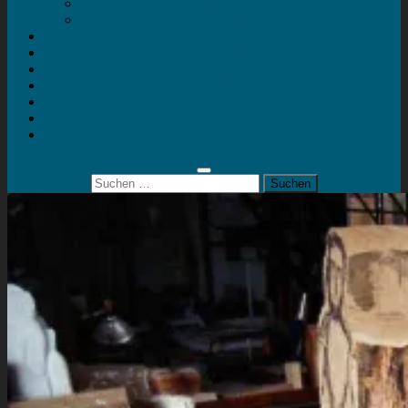
Mein Konto
Kontakt
Artort
Ausstellungen
Kunstaktionen
Landart
Geheimtipps
Portfolio
0 Artikel
0,00 €
Suchen
nach: