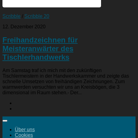
Scribble
/
Scribble 20
12. Dezember 2020
Freihandzeichnen für
Meisteranwärter des
Tischlerhandwerks
Am Samstag traf ich mich mit den zukünftigen
Tischlermeistern in der Handwerkskammer und zeigte das
schnelle Umsetzen von freihändigen Zeichnungen. Zum
warmwerden versuchten wir uns an Kreisbögen, die 3
dimensional im Raum stehen.- Der...
Über uns
Cookies