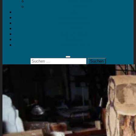
Mein Konto
Kontakt
Artort
Ausstellungen
Kunstaktionen
Landart
Geheimtipps
Portfolio
0 Artikel
0,00 €
Suchen
nach: