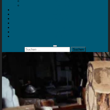
Mein Konto
Kontakt
Artort
Ausstellungen
Kunstaktionen
Landart
Geheimtipps
Portfolio
0 Artikel
0,00 €
Suchen
nach: