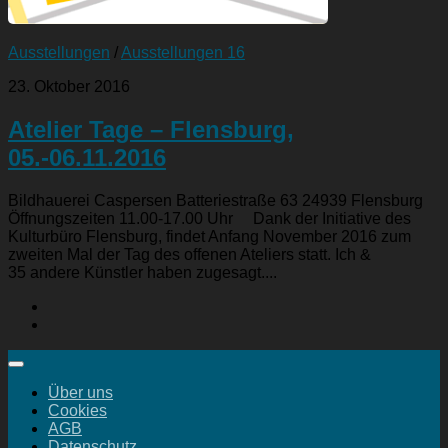
Ausstellungen
/
Ausstellungen 16
23. Oktober 2016
Atelier Tage – Flensburg,
05.-06.11.2016
Bildhauerei Caspersen Batteriestraße 63 24939 Flensburg
Öffnungszeiten 11.00-17.00 Uhr Dank der Initiative des
Kulturbüro Flensburg, findet Anfang November 2016 zum
zweiten Mal der Tag des offenen Ateliers statt. Ich &
35 andere Künstler haben zugesagt....
Über uns
Cookies
AGB
Datenschutz