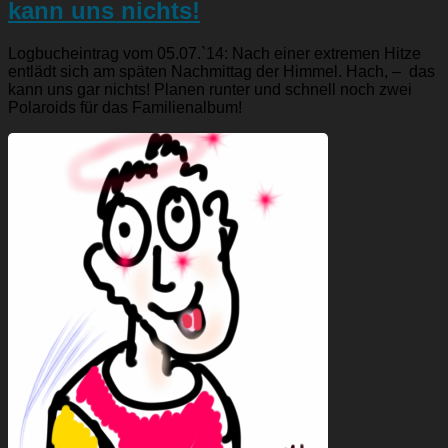
kann uns nichts!
Logbucheintrag vom 05.07.`14: Nach einer extremen Hitze
entlädt sich am späten Nachmittag der Himmel. Hach, – das
kann uns gar nichts! Planen runter und schnell noch zwei
Polaroids für das Familienalbum!