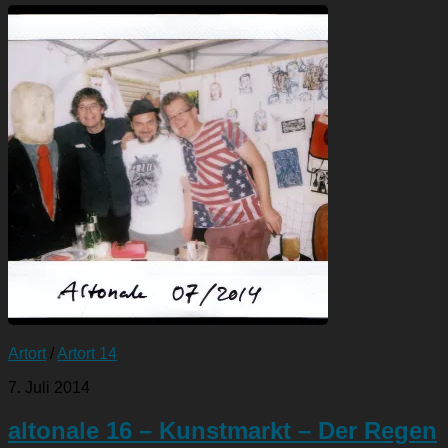
Artort
/
Artort 14
7. Juli 2014
altonale 16 – Kunstmarkt – Der Regen