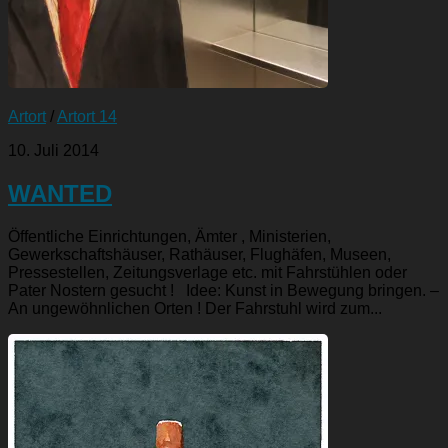
Artort
/
Artort 14
10. Juli 2014
WANTED
Öffentliche Einrichtungen, Ämter , Ministerien,
Gewerkschaftshäuser, Rathäuser, Flughäfen, Museen,
Pressestellen, Zeitungsverlage etc. mit Fahrstühlen oder
Pater Nostern gesucht ! Idee: Kunst in Bewegung bringen. –
An ungewöhnlichen Orten ! Der Fahrstuhl wird zum...