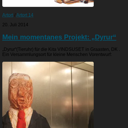
Artort
/
Artort 14
20. Juli 2014
Mein momentanes Projekt: „Dyrur“
„Dyrur“(Tieruhr) für die Kita VINDSUSET in Graasten, DK .
Ein Versammlungsort für kleine Menschen Vorentwurf: