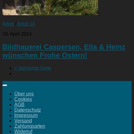
Artort
/
Artort 14
16. April 2014
Bildhauerei Caspersen, Ella & Heinz
wünschen Frohe Ostern!
« Vorherige Seite
Über uns
Cookies
AGB
Datenschutz
Impressum
Versand
Zahlungsarten
Widerruf