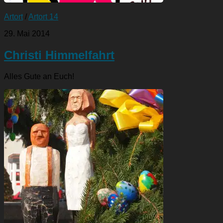
Artort
/
Artort 14
29. Mai 2014
Christi Himmelfahrt
Alles Gute an Euch!