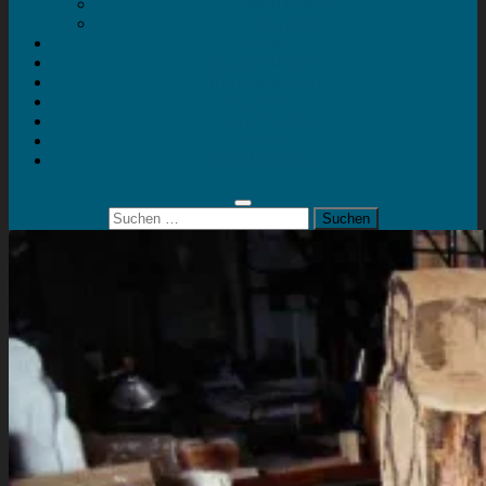
Mein Konto
Kontakt
Artort
Ausstellungen
Kunstaktionen
Landart
Geheimtipps
Portfolio
0 Artikel
0,00 €
Suchen
nach: