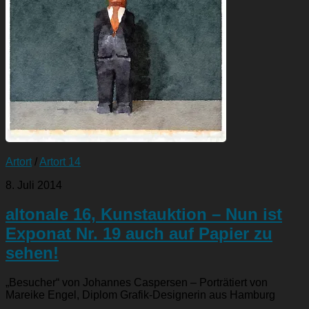
Artort
/
Artort 14
8. Juli 2014
altonale 16, Kunstauktion – Nun ist
Exponat Nr. 19 auch auf Papier zu
sehen!
„Besucher“ von Johannes Caspersen – Porträtiert von
Mareike Engel, Diplom Grafik-Designerin aus Hamburg